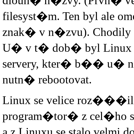
dlouh� n�zvy. (Prvn� v
filesyst�m. Ten byl ale 
znak� v n�zvu). Chodily d
U� v t� dob� byl Linux v
servery, kter� b�� u� n�
nutn� rebootovat.
Linux se velice roz���
program�tor� z cel�ho s
a z Linuxu se stalo velmi 