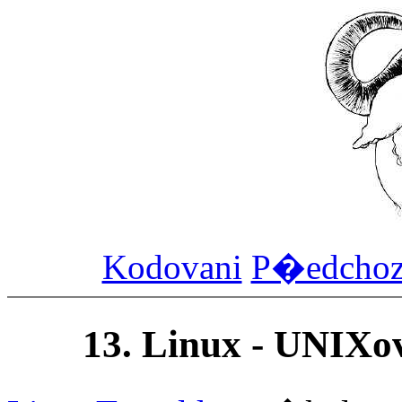
Kodovani
P�edcho
13. Linux - UNI