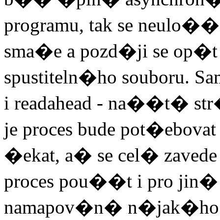
programu, tak se neulo�� 
sma�e a pozd�ji se op�
spustiteln�ho souboru.
i readahead - na��t� s
je proces bude pot�ebova
�ekat, a� se cel� zave
proces pou��t i pro ji
namapov�n� n�jak�ho so