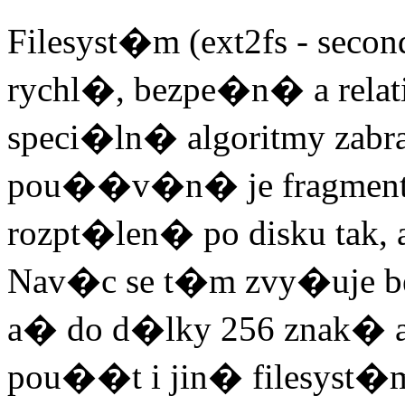
Filesyst�m (ext2fs - second
rychl�, bezpe�n� a rel
speci�ln� algoritmy zabr
pou��v�n� je fragmenta
rozpt�len� po disku tak,
Nav�c se t�m zvy�uje b
a� do d�lky 256 znak� 
pou��t i jin� filesyst�