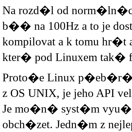
Na rozd�l od norm�ln�c
b�� na 100Hz a to je dos
kompilovat a k tomu hr�t
kter� pod Linuxem tak� f
Proto�e Linux p�eb�r�
z OS UNIX, je jeho API v
Je mo�n� syst�m vyu��
obch�zet. Jedn�m z nej