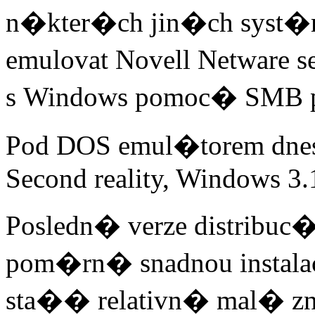
n�kter�ch jin�ch sys
emulovat Novell Netware se
s Windows pomoc� SMB pro
Pod DOS emul�torem dnes
Second reality, Windows 3.1
Posledn� verze distribuc
pom�rn� snadnou instal
sta�� relativn� mal� zn