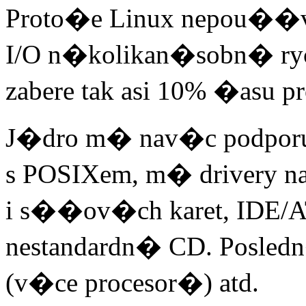
Proto�e Linux nepou��v
I/O n�kolikan�sobn� ry
zabere tak asi 10% �asu pr
J�dro m� nav�c podporu
s POSIXem, m� drivery 
i s��ov�ch karet, IDE/A
nestandardn� CD. Posled
(v�ce procesor�) atd.