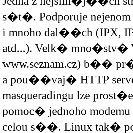
Jedna z nejsiln�j��ch st
s�t�. Podporuje nejenom
i mnoho dal��ch (IPX, IPv
atd...). Velk� mno�stv
www.seznam.cz) b�� pr
a pou��vaj� HTTP serv
masqueradingu lze prost�
pomoc� jednoho modemu a 
celou s��. Linux tak� po