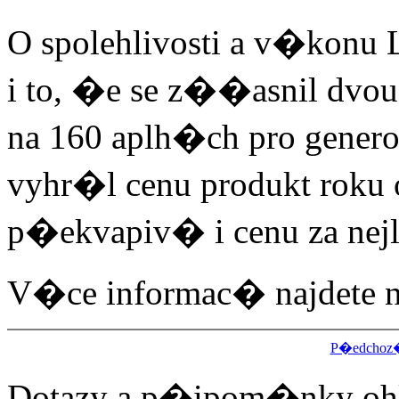
O spolehlivosti a v�ko
i to, �e se z��asnil dvou
na 160 aplh�ch pro gener
vyhr�l cenu produkt roku
p�ekvapiv� i cenu za nej
V�ce informac� najdete 
P�edchoz
Dotazy a p�ipom�nky ohl