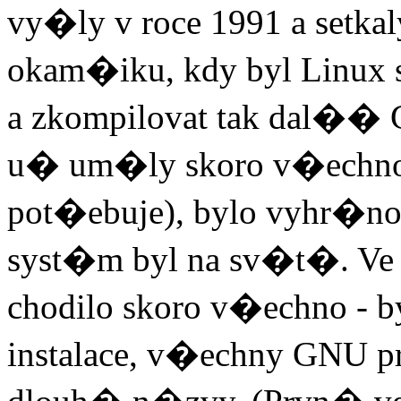
vy�ly v roce 1991 a setka
okam�iku, kdy byl Linux 
a zkompilovat tak dal��
u� um�ly skoro v�echn
pot�ebuje), bylo vyhr
syst�m byl na sv�t�. Ve 
chodilo skoro v�echno - b
instalace, v�echny GNU p