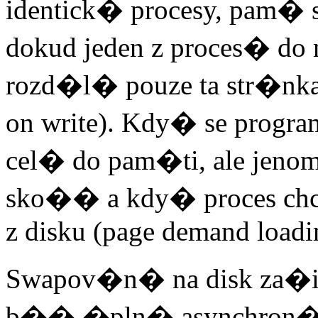
identick� procesy, pam� 
dokud jeden z proces� d
rozd�l� pouze ta str�nk
on write). Kdy� se progra
cel� do pam�ti, ale jeno
sko�� a kdy� proces chc
z disku (page demand loadi
Swapov�n� na disk za�iz
b�� �pln� asynchron�.