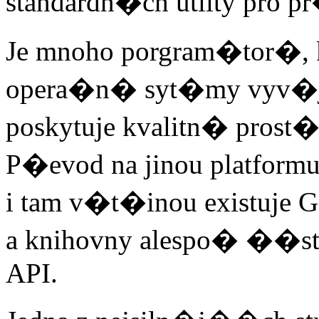
standardn�ch utlity pro pr
Je mnoho porgram�tor�, 
opera�n� syt�my vyv�je
poskytuje kvalitn� pros
P�evod na jinou platformu
i tam v�t�inou existuje 
a knihovny alespo� �
API.