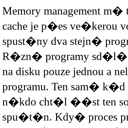
Memory management m� t
cache je p�es ve�kerou 
spust�ny dva stejn� pro
R�zn� programy sd�l� a
na disku pouze jednou a 
programu. Ten sam� k�d p
n�kdo cht�l ��st ten sou
spu�t�n. Kdy� proces pro