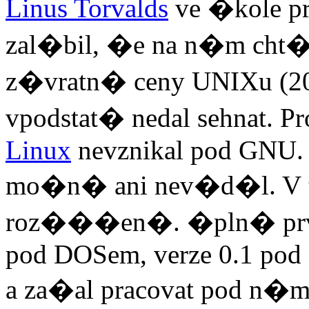
Linus Torvalds
ve �kole pr
zal�bil, �e na n�m cht�l
z�vratn� ceny UNIXu (20
vpodstat� nedal sehnat. Pro
Linux
nevznikal pod GNU. 
mo�n� ani nev�d�l. V 
roz���en�. �pln� prvn
pod DOSem, verze 0.1 pod 
a za�al pracovat pod n�