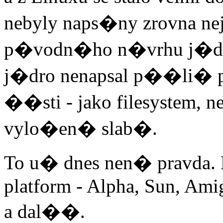
nebyly naps�ny zrovna ne
p�vodn�ho n�vrhu j�dra
j�dro nenapsal p��li� 
��sti - jako filesystem,
vylo�en� slab�.
To u� dnes nen� pravda. 
platform - Alpha, Sun, Ami
a dal��.