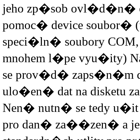
jeho zp�sob ovl�d�n�
pomoc� device soubor� (
speci�ln� soubory COM, 
mnohem l�pe vyu�ity)
se prov�d� zaps�n�m da
ulo�en� dat na disketu 
Nen� nutn� se tedy u�
pro dan� za��zen� a 