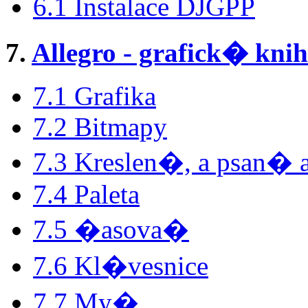
6.1 Instalace DJGPP
7.
Allegro - grafick� kn
7.1 Grafika
7.2 Bitmapy
7.3 Kreslen�, a psan� 
7.4 Paleta
7.5 �asova�
7.6 Kl�vesnice
7.7 My�