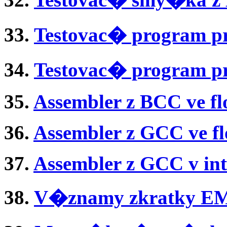
33.
Testovac� program pr
34.
Testovac� program p
35.
Assembler z BCC ve flo
36.
Assembler z GCC ve flo
37.
Assembler z GCC v int
38.
V�znamy zkratky E