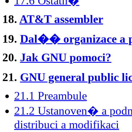
17.6 Ostatn�
18.
AT&T assembler
19.
Dal�� organizace a
20.
Jak GNU pomoci?
21.
GNU general public l
21.1 Preambule
21.2 Ustanoven� a p
distribuci a modifikaci