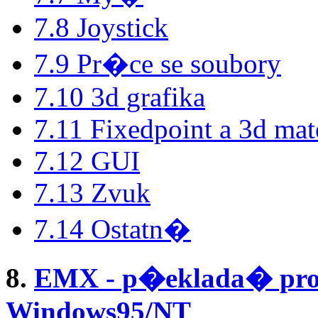
7.8 Joystick
7.9 Pr�ce se soubory
7.10 3d grafika
7.11 Fixedpoint a 3d ma
7.12 GUI
7.13 Zvuk
7.14 Ostatn�
8.
EMX - p�eklada� pro 
Windows95/NT