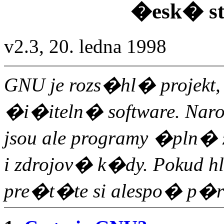
�esk� s
v2.3, 20. ledna 1998
GNU je rozs�hl� projekt
�i�iteln� software. Nar
jsou ale programy �pln� z
i zdrojov� k�dy. Pokud hl
pre�t�te si alespo� p�