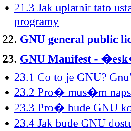
21.3 Jak uplatnit tato 
programy
22.
GNU general public li
23.
GNU Manifest - �es
23.1 Co to je GNU? Gnu'
23.2 Pro� mus�m naps
23.3 Pro� bude GNU ko
23.4 Jak bude GNU dos