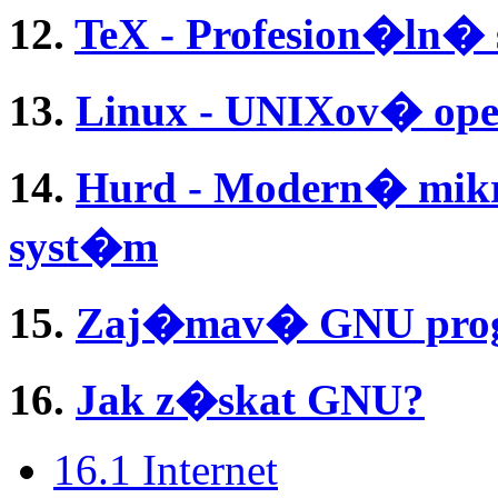
12.
TeX - Profesion�ln
13.
Linux - UNIXov� o
14.
Hurd - Modern� mi
syst�m
15.
Zaj�mav� GNU progr
16.
Jak z�skat GNU?
16.1 Internet