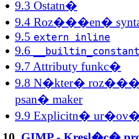
9.3 Ostatn�
9.4 Roz���en� synta
9.5
extern inline
9.6
__builtin_constan
9.7 Attributy funkc�
9.8 N�kter� roz���e
psan� maker
9.9 Explicitn� ur�ov
10.
GIMP - Kresl�c� pr