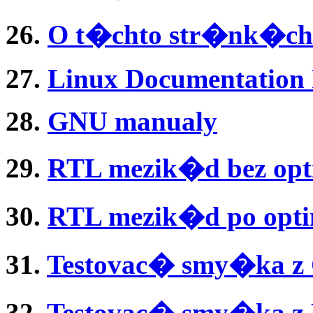
26.
O t�chto str�nk�ch
27.
Linux Documentation P
28.
GNU manualy
29.
RTL mezik�d bez opt
30.
RTL mezik�d po opti
31.
Testovac� smy�ka z
32.
Testovac� smy�ka z