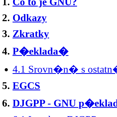
1.
Co to je GNU?
2.
Odkazy
3.
Zkratky
4.
P�eklada�
4.1 Srovn�n� s ostat
5.
EGCS
6.
DJGPP - GNU p�ekla