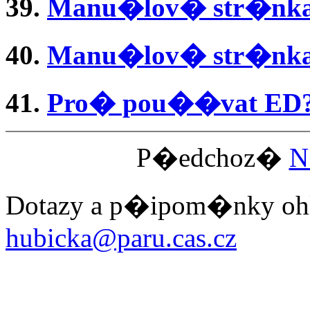
39.
Manu�lov� str�nka
40.
Manu�lov� str�nka 
41.
Pro� pou��vat ED
P�edchoz�
N
Dotazy a p�ipom�nky ohl
hubicka@paru.cas.cz