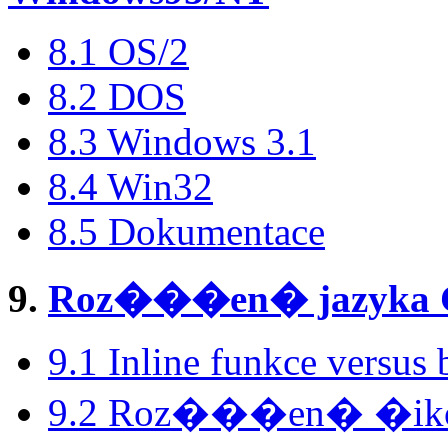
8.1 OS/2
8.2 DOS
8.3 Windows 3.1
8.4 Win32
8.5 Dokumentace
9.
Roz���en� jazyka 
9.1 Inline funkce versus b
9.2 Roz���en� �ikovn