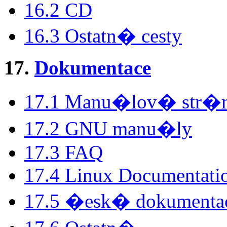
16.2 CD
16.3 Ostatn� cesty
17.
Dokumentace
17.1 Manu�lov� str�
17.2 GNU manu�ly
17.3 FAQ
17.4 Linux Documentatio
17.5 �esk� dokumenta