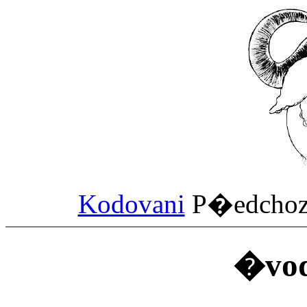
Kodovani
P�edch
�vo