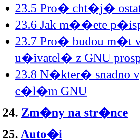
23.5 Pro� cht�j� ost
23.6 Jak m��ete p�is
23.7 Pro� budou m�t
u�ivatel� z GNU pros
23.8 N�kter� snadno vy
c�l�m GNU
24.
Zm�ny na str�nce
25.
Auto�i