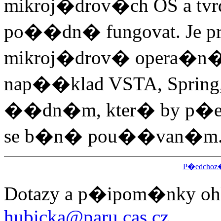
mikroj�drov�ch OS a tvr
po��dn� fungovat. Je pr
mikroj�drov� opera�n�
nap��klad VSTA, Spring,
��dn�m, kter� by p�est
se b�n� pou��van�m
P�edchoz
Dotazy a p�ipom�nky ohl
hubicka@paru.cas.cz