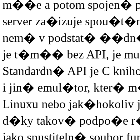
m��e a potom spojen� 
server za�izuje spou�t
nem� v podstat� ��dn
je t�m�� bez API, je mu 
Standardn� API je C knih
i jin� emul�tor, kter� 
Linuxu nebo jak�hokoliv
d�ky takov� podpo�e
jako spustiteln� soubor fu