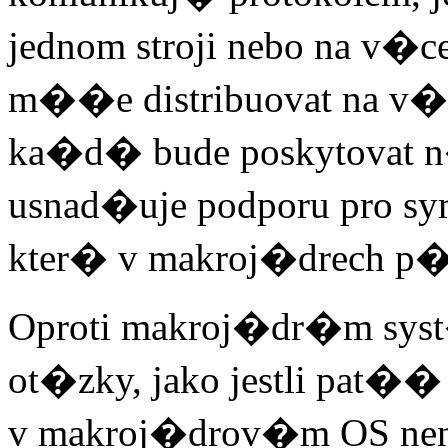
jednom stroji nebo na v�
m��e distribuovat na v
ka�d� bude poskytovat 
usnad�uje podporu pro sym
kter� v makroj�drech 
Oproti makroj�dr�m sy
ot�zky, jako jestli pat��
v makroj�drov�m OS nen