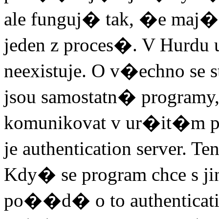
ale funguj� tak, �e maj�
jeden z proces�. V Hur
neexistuje. O v�echno se 
jsou samostatn� program
komunikovat v ur�it�m 
je authentication server. 
Kdy� se program chce s ji
po��d� o to authentication