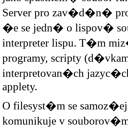
Server pro zav�d�n� pr
�e se jedn� o lispov� so
interpreter lispu. T�m mi
programy, scripty (d�vkam
interpretovan�ch jazyc�
applety.
O filesyst�m se samoz�e
komunikuje v souborov�m