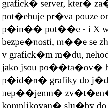
grafick� server, kter� za�i
pot�ebuje pr�va pouze o
p�in�� pot��e - i X wi
bezpe�nosti, m��e se zhro
v grafick�m m�du, nehod
jako jsou po��ta�ov� 
p�id�n� grafiky do j�d
nep��jemn� zv�t�en� j
komplikovan� slu�by do 