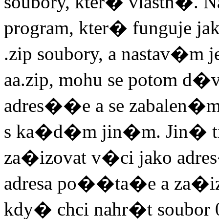
soubory, kter� vlastn�
program, kter� funguje ja
.zip soubory, a nastav�m je
aa.zip, mohu se potom d�v
adres��e a se zabalen�mi
s ka�d�m jin�m. Jin� t
za�izovat v�ci jako adre
adresa po��ta�e a za�izu
kdy� chci nahr�t soubor 0