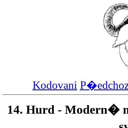
Kodovani
P�edcho
14. Hurd - Modern�
s