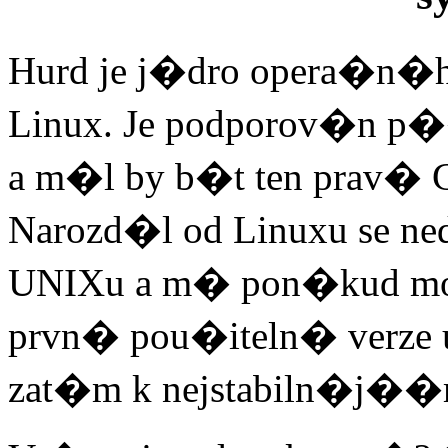
Hurd je j�dro opera�n�
Linux. Je podporov�n p
a m�l by b�t ten prav�
Narozd�l od Linuxu se
UNIXu a m� pon�kud m
prvn� pou�iteln� verze 
zat�m k nejstabiln�j��m