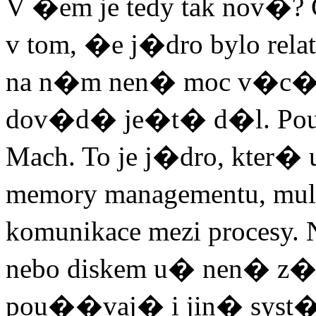
V �em je tedy tak nov�?
v tom, �e j�dro bylo rel
na n�m nen� moc v�c�, kt
dov�d� je�t� d�l. Pou
Mach. To je j�dro, kter
memory managementu, mult
komunikace mezi procesy
nebo diskem u� nen� z�l
pou��vaj� i jin� syst�m