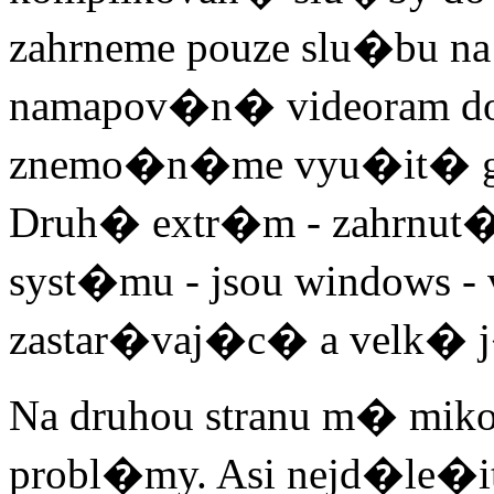
zahrneme pouze slu�bu n
namapov�n� videoram do
znemo�n�me vyu�it� gr
Druh� extr�m - zahrnut
syst�mu - jsou windows -
zastar�vaj�c� a velk� 
Na druhou stranu m� mi
probl�my. Asi nejd�le�i