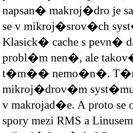
napsan� makroj�dro je
se v mikroj�srov�ch syst
Klasick� cache s pevn� d
probl�m nen�, ale takov�
t�m�� nemo�n�. T�m��
mikroj�drov�m syst�mu, 
v makrojad�e. A proto se
spory mezi RMS a Linusem