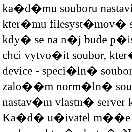
ka�d�mu souboru nastavit t
kter�mu filesyst�mov�
kdy� se na n�j bude p�
chci vytvo�it soubor, kt
device - speci�ln� soubor
zalo��m norm�ln� soubor
nastav�m vlastn� serve
Ka�d� u�ivatel m��e nas