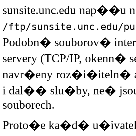
sunsite.unc.edu nap��u 
/ftp/sunsite.unc.edu/pu
Podobn� souborov� inte
servery (TCP/IP, okenn� se
navr�eny roz�i�iteln� 
i dal�� slu�by, ne� jso
souborech.
Proto�e ka�d� u�ivatel