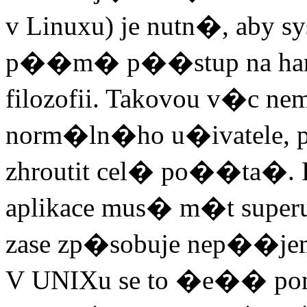
v Linuxu) je nutn�, aby s
p��m� p��stup na hardw
filozofii. Takovou v�c ne
norm�ln�ho u�ivatele, 
zhroutit cel� po��ta�. 
aplikace mus� m�t super
zase zp�sobuje nep��je
V UNIXu se to �e�� pom