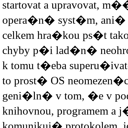
startovat a upravovat, m
opera�n� syst�m, ani� b
celkem hra�kou ps�t tako
chyby p�i lad�n� neohroz
k tomu t�eba superu�ivat
to prost� OS neomezen�
geni�ln� v tom, �e v po
knihovnou, programem a j
komunikuj� protokolem, je