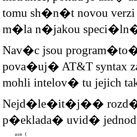
tomu sh�n�t novou verz
m�la n�jakou speci�ln�
Nav�c jsou program�to�
pova�uj� AT&T syntax z
mohli intelov� tu jejich tak
Nejd�le�it�j�� rozd�l al
p�eklada� uvid� jednod
asm {
