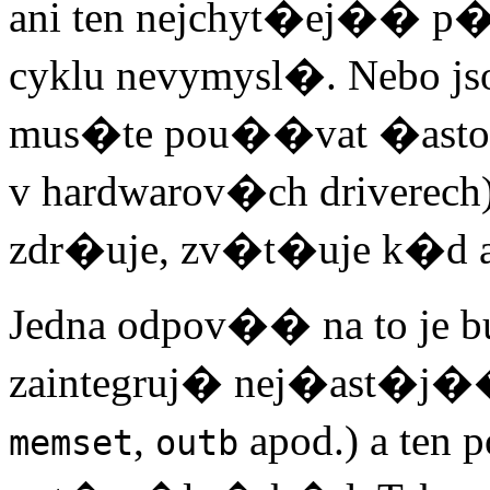
ani ten nejchyt�ej�� p�
cyklu nevymysl�. Nebo jso
mus�te pou��vat �asto
v hardwarov�ch driverech
zdr�uje, zv�t�uje k�
Jedna odpov�� na to je b
zaintegruj� nej�ast�j�
,
apod.) a ten
memset
outb