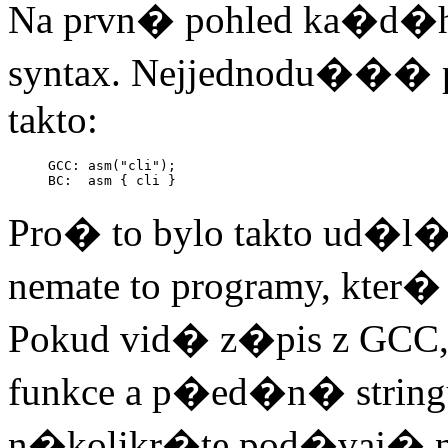
Na prvn� pohled ka�
syntax. Nejjednodu���
takto:
GCC: asm("cli");

Pro� to bylo takto ud�l
nemate to programy, kter
Pokud vid� z�pis z GCC,
funkce a p�ed�n� stringu
n�kolikr�te pod�vaj� 