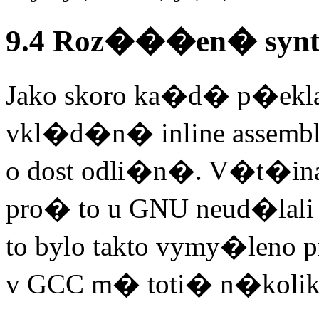
9.4 Roz���en� synt
Jako skoro ka�d� p�ek
vkl�d�n� inline assembl
o dost odli�n�. V�t�ina
pro� to u GNU neud�lal
to bylo takto vymy�leno 
v GCC m� toti� n�koli