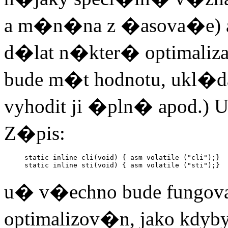
a m�n�na z �asova�e) 
d�lat n�kter� optimaliza
bude m�t hodnotu, ukl�d
vyhodit ji �pln� apod.) 
Z�pis:
static inline cli(void) { asm volatile ("cli");}

u� v�echno bude fungovat
optimalizov�n, jako kd