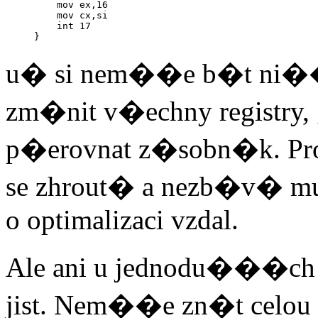
    mov ex,16

    mov cx,si

    int 17

u� si nem��e b�t ni��m 
zm�nit v�echny registr
p�erovnat z�sobn�k. Pr
se zhrout� a nezb�v� mu
o optimalizaci vzdal.
Ale ani u jednodu���c
jist. Nem��e zn�t celou 