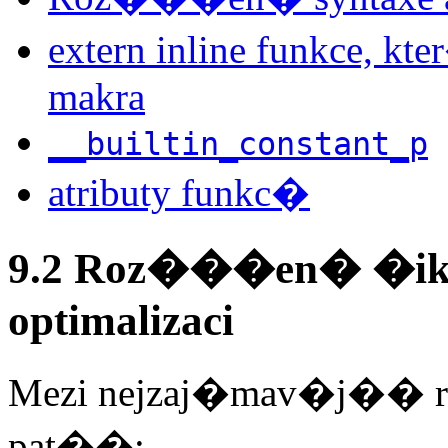
extern inline funkce, kt
makra
__builtin_constant_p
atributy funkc�
9.2 Roz���en� �ik
optimalizaci
Mezi nejzaj�mav�j�� r
pat��: