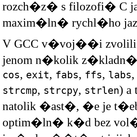
rozch�z� s filozofi� C 
maxim�ln� rychl�ho jaz
V GCC v�voj��i zvolili ji
jenom n�kolik z�kladn�
,
,
,
,
cos
exit
fabs
ffs
labs
,
,
) a
strcmp
strcpy
strlen
natolik �ast�, �e je t�e
optim�ln� k�d bez vol�