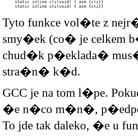
static inline cli(void) { asm {cli}}

Tyto funkce vol�te z ne
smy�ek (co� je celkem 
chud�k p�eklada� mus� 
stra�n� k�d.
GCC je na tom l�pe. Poku
�e n�co m�n�, p�edpo
To jde tak daleko, �e u f