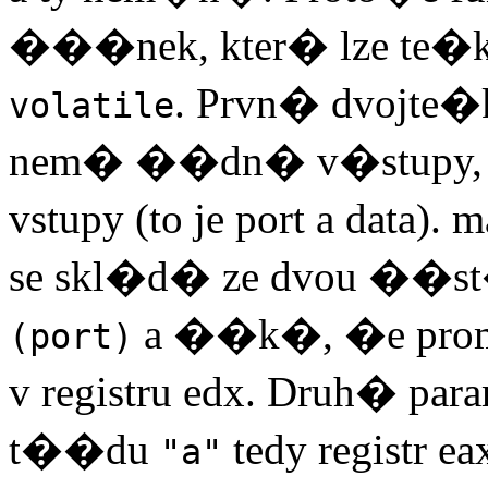
���nek, kter� lze te�ko
. Prvn� dvojte
volatile
nem� ��dn� v�stupy, 
vstupy (to je port a data)
se skl�d� ze dvou ��s
a ��k�, �e pro
(port)
v registru edx. Druh� 
t��du
tedy registr 
"a"