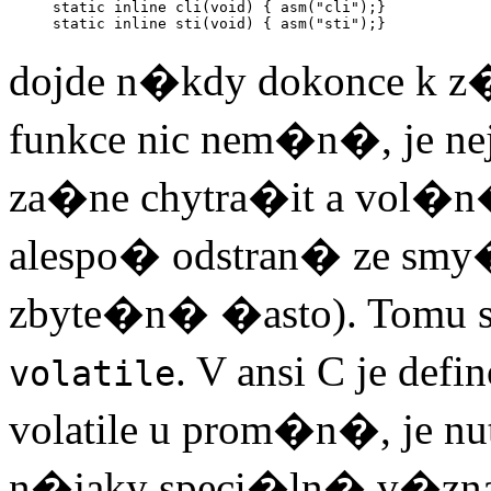
static inline cli(void) { asm("cli");}

dojde n�kdy dokonce k 
funkce nic nem�n�, je ne
za�ne chytra�it a vol�n�
alespo� odstran� ze smy
zbyte�n� �asto). Tomu 
. V ansi C je de
volatile
volatile u prom�n�, je
n�jaky speci�ln� v�zn