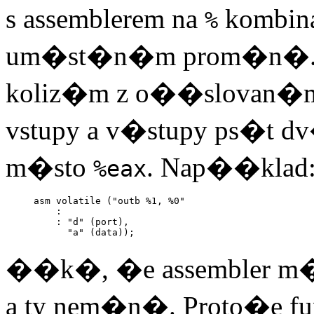
s assemblerem na
kombina
%
um�st�n�m prom�n�. Ab
koliz�m z o��slovan�mi r
vstupy a v�stupy ps�t 
m�sto
. Nap��klad
%eax
asm volatile ("outb %1, %0"

    :

    : "d" (port),

��k�, �e assembler m� dv
a ty nem�n�. Proto�e f