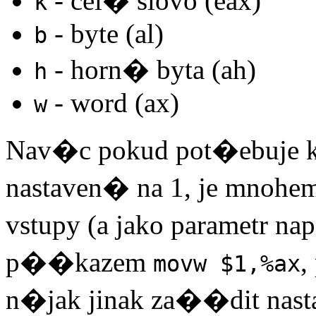
- cel� slovo (eax)
k
- byte (al)
b
- horn� byta (ah)
h
- word (ax)
w
Nav�c pokud pot�ebuje k
nastaven� na 1, je mnoh
vstupy (a jako parametr n
p��kazem
,
movw $1,%ax
n�jak jinak za��dit nast