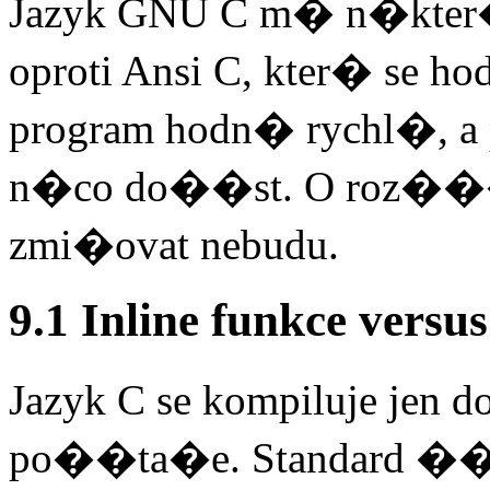
Jazyk GNU C m� n�kt
oproti Ansi C, kter� se 
program hodn� rychl�, a
n�co do��st. O roz���e
zmi�ovat nebudu.
9.1 Inline funkce versus
Jazyk C se kompiluje jen
po��ta�e. Standard ��k