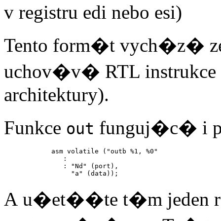
v registru edi nebo esi)
Tento form�t vych�z� z
uchov�v� RTL instrukce a 
architektury).
Funkce
funguj�c� i pr
out
       asm volatile ("outb %1, %0"

          :

          : "Nd" (port),

A u�et��te t�m jeden regi