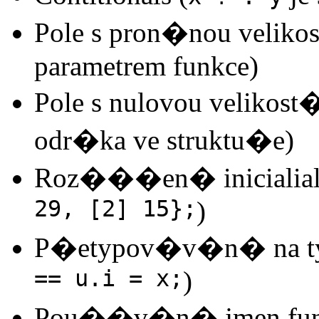
Pole s pron�nou velik
parametrem funkce)
Pole s nulovou velikos
odr�ka ve struktu�e)
Roz���en� inicialiali
29, [2] 15};
)
P�etypov�v�n� na typ
== u.i = x;
)
Pou��v�n� jmen funk