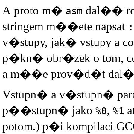
A proto m�
dal�� r
asm
stringem m��ete napsat
:
v�stupy, jak� vstupy a co
p�kn� obr�zek o tom, c
a m��e prov�d�t dal�� 
Vstupn� a v�stupn� param
p��stupn� jako
,
a
%0
%1
potom.) p�i kompilaci GCC