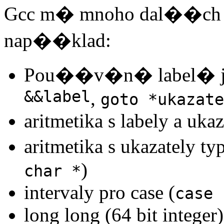
Gcc m� mnoho dal��ch
nap��klad:
Pou��v�n� label� ja
&&label
,
goto *ukazate
aritmetika s labely a uka
aritmetika s ukazately 
)
char *
intervaly pro case (
case 
long long (64 bit integer)