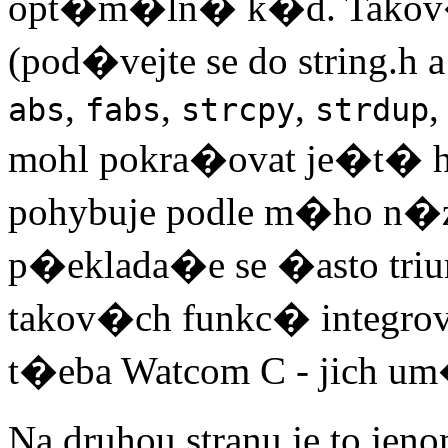
opt�m�ln� k�d. Takov�
(pod�vejte se do string.
,
,
,
abs
fabs
strcpy
strdup
mohl pokra�ovat je�t� 
pohybuje podle m�ho n�z
p�eklada�e se �asto tri
takov�ch funkc� integro
t�eba Watcom C - jich u
Na druhou stranu je to j