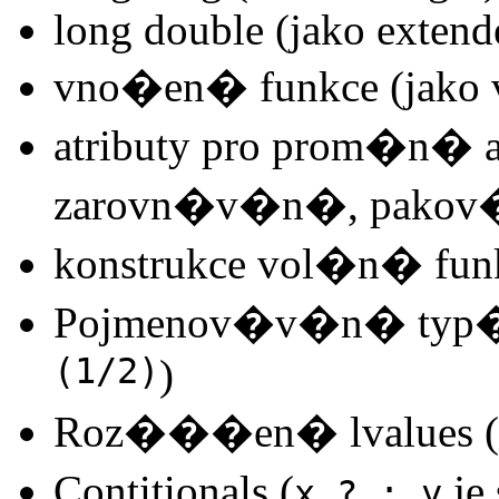
long double (jako extend
vno�en� funkce (jako v
atributy pro prom�n�
zarovn�v�n�, pakov�n
konstrukce vol�n� funk
Pojmenov�v�n� typ�
(1/2)
)
Roz���en� lvalues (
Contitionals (
je
x ? : y