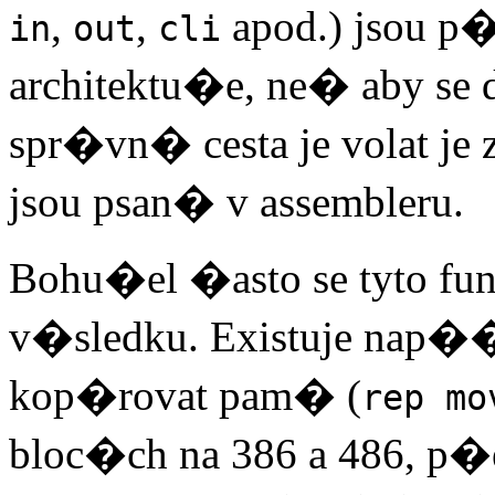
,
,
apod.) jsou 
in
out
cli
architektu�e, ne� aby se 
spr�vn� cesta je volat j
jsou psan� v assembleru.
Bohu�el �asto se tyto f
v�sledku. Existuje nap��
kop�rovat pam� (
rep mo
bloc�ch na 386 a 486, p�es