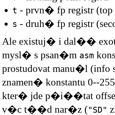
- prvn� fp registr (top 
t
- druh� fp registr (sec
s
Ale existuj� i dal�� e
mysl� s psan�m
kon
asm
prostudovat manu�l (inf
znamen� konstantu 0--25
kter� jde p�i��tat offs
v�c t��d nar�z (
z
"SD"