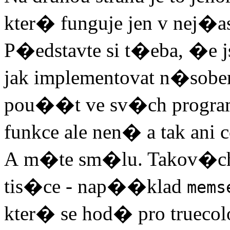
kter� funguje jen v nej
P�edstavte si t�eba, �e j
jak implementovat n�soben
pou��t ve sv�ch progra
funkce ale nen� a tak ani c
A m�te sm�lu. Takov�c
tis�ce - nap��klad
mems
kter� se hod� pro truecol