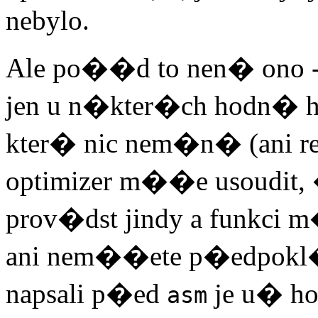
nebylo.
Ale po��d to nen� ono -
jen u n�kter�ch hodn� h
kter� nic nem�n� (ani reg
optimizer m��e usoudit,
prov�dst jindy a funkci 
ani nem��ete p�edpokl�
napsali p�ed
je u� h
asm