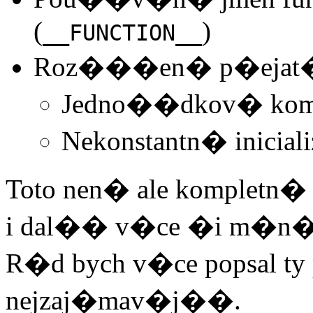
(
)
__FUNCTION__
Roz���en� p�ejat�
Jedno��dkov� ko
Nekonstantn� iniciali
Toto nen� ale kompletn�
i dal�� v�ce �i m�n
R�d bych v�ce popsal t
nejzaj�mav�j��.