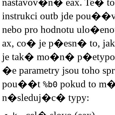
nastavov�n� eax. Te� 
instrukci outb jde pou��v
nebo pro hodnotu ulo�eno
ax, co� je p�esn� to, ja
je tak� mo�n� p�etypov
�e parametry jsou toho s
pou��t
pokud to m�
%b0
n�sleduj�c� typy: