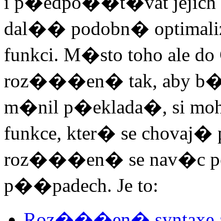
i p�edpo��t�vat jejich v
dal�� podobn� optimaliz
funkci. M�sto toho ale d
roz���en� tak, aby b�
m�nil p�eklada�, si mohl
funkce, kter� se chovaj� 
roz���en� se nav�c po
p��padech. Je to:
Roz���en� syntaxe 