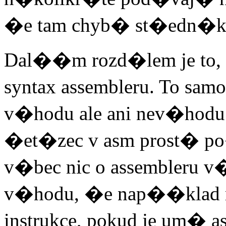
�e tam chyb� st�edn�k, 
Dal��m rozd�lem je t
syntax assembleru. To 
v�hodu ale ani nev�hodu.
�et�zec v asm prost� po�
v�bec nic o assembleru 
v�hodu, �e nap��kla
instrukce, pokud je um� 