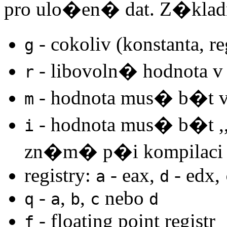
pro ulo�en� dat. Z�klad
- cokoliv (konstanta, r
g
- libovoln� hodnota v 
r
- hodnota mus� b�t 
m
- hodnota mus� b�t ,,i
i
zn�m� p�i kompilaci
registry:
- eax,
- edx,
a
d
-
,
,
nebo
q
a
b
c
d
- floating point registr
f