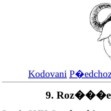
Kodovani
P�edcho
9. Roz���e