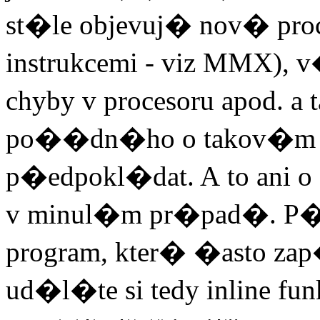
st�le objevuj� nov� proc
instrukcemi - viz MMX)
chyby v procesoru apod.
po��dn�ho o takov�m k
p�edpokl�dat. A to ani o
v minul�m pr�pad�. P�e
program, kter� �asto za
ud�l�te si tedy inline funkc