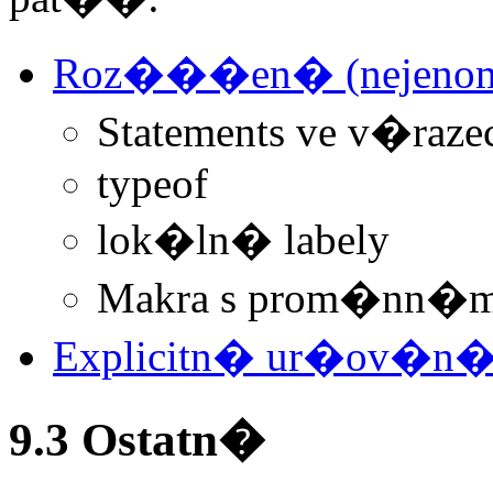
Roz���en� (nejenom)
Statements ve v�raze
typeof
lok�ln� labely
Makra s prom�nn�m
Explicitn� ur�ov�n�
9.3 Ostatn�