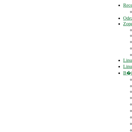
Rece
Odez
Zop
Linu
Linu
B�j