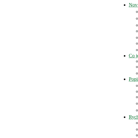
Nov�
Co 
Popi
Rych