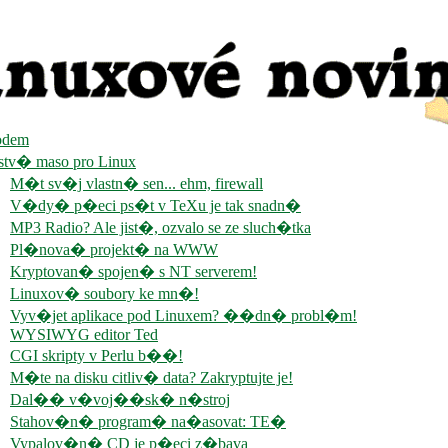
dem
stv� maso pro Linux
M�t sv�j vlastn� sen... ehm, firewall
V�dy� p�eci ps�t v TeXu je tak snadn�
MP3 Radio? Ale jist�, ozvalo se ze sluch�tka
Pl�nova� projekt� na WWW
Kryptovan� spojen� s NT serverem!
Linuxov� soubory ke mn�!
Vyv�jet aplikace pod Linuxem? ��dn� probl�m!
WYSIWYG editor Ted
CGI skripty v Perlu b��!
M�te na disku citliv� data? Zakryptujte je!
Dal�� v�voj��sk� n�stroj
Stahov�n� program� na�asovat: TE�
Vypalov�n� CD je p�eci z�bava