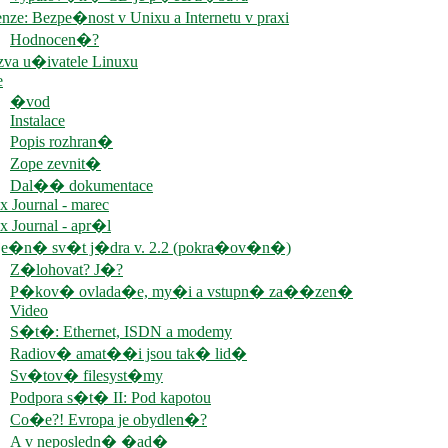
nze: Bezpe�nost v Unixu a Internetu v praxi
Hodnocen�?
va u�ivatele Linuxu
e
�vod
Instalace
Popis rozhran�
Zope zevnit�
Dal�� dokumentace
x Journal - marec
x Journal - apr�l
e�n� sv�t j�dra v. 2.2 (pokra�ov�n�)
Z�lohovat? J�?
P�kov� ovlada�e, my�i a vstupn� za��zen�
Video
S�t�: Ethernet, ISDN a modemy
Radiov� amat��i jsou tak� lid�
Sv�tov� filesyst�my
Podpora s�t� II: Pod kapotou
Co�e?! Evropa je obydlen�?
A v neposledn� �ad�