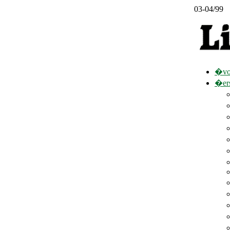
03-04/99
�vo
�er