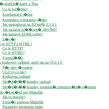
 grafick� karty a Xka
Co je pot�eba?
Konfigurace j�dra
Kompilace a instalace j�dra
Jak upgradovat na XFree86 3.3.3.1
Jak nastavit za��zen� /dev/fb0?
Jak nastavit XF86Config?
Z�v�r
je to HTTP a HTML?
Co je HTTP?
Co je HTML?
Formul��e
s knihovny cgihtml, aneb jak na CGI z C
P�r slov �vodem
CGI: O co jde?
Knihovna cgihtml
Slo�it�j�� kousky: upload
Slo�it�j�� kousky: postupn� zobrazov�n� v�stupu
lo-�koli�ka pro Makefile
Jak to pracuje?
Form�t souboru Makefile
Parametry programu make