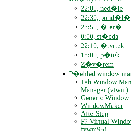
22:00, ned�le
22:30, pond�l�
23:50, �ter�
0:00, st�eda
22:10, �tvrtek
18:00, p�tek
Z�v�rem
P�ehled window ma
Tab Window Mana
Manager (vtwm)
Generic Window
WindowMaker
AfterStep
F? Virtual Wind
fvwm95)