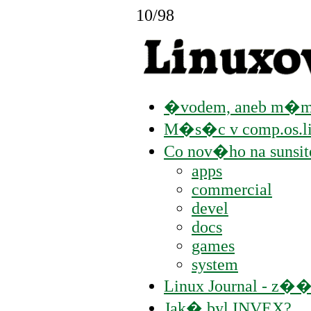
10/98
�vodem, aneb m�
M�s�c v comp.os.li
Co nov�ho na sunsit
apps
commercial
devel
docs
games
system
Linux Journal - z
Jak� byl INVEX?