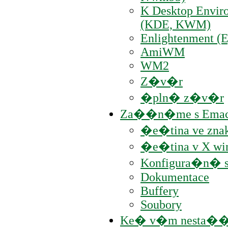
K Desktop Envir
(KDE, KWM)
Enlightenment (E
AmiWM
WM2
Z�v�r
�pln� z�v�r
Za��n�me s Emacs
�e�tina ve zn
�e�tina v X wi
Konfigura�n� s
Dokumentace
Buffery
Soubory
Ke� v�m nesta�� �