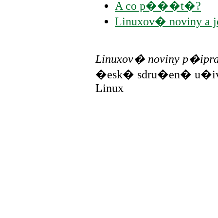
A co p���t�?
Linuxov� noviny a
Linuxov� noviny p�ipr
�esk� sdru�en� u�iv
Linux