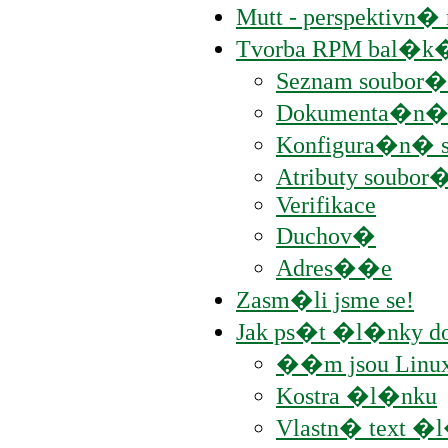
Mutt - perspektivn�
Tvorba RPM bal�k�
Seznam soubor� 
Dokumenta�n� 
Konfigura�n� s
Atributy soubor
Verifikace
Duchov�
Adres��e
Zasm�li jsme se!
Jak ps�t �l�nky d
��m jsou Linu
Kostra �l�nku
Vlastn� text �