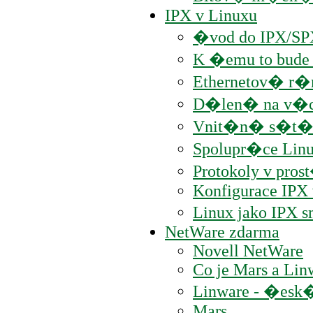
IPX v Linuxu
�vod do IPX/SP
K �emu to bude
Ethernetov� r
D�len� na v�
Vnit�n� s�t
Spolupr�ce Linu
Protokoly v pro
Konfigurace IPX
Linux jako IPX
NetWare zdarma
Novell NetWare
Co je Mars a Lin
Linware - �esk�
Mars