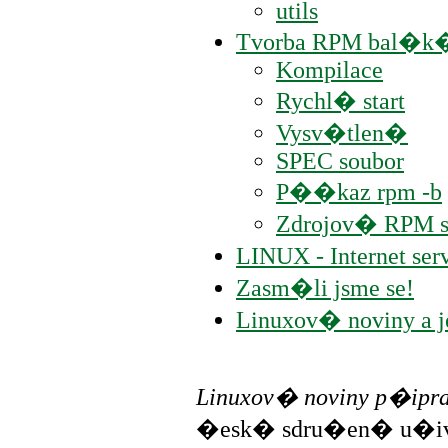
utils
Tvorba RPM bal�k
Kompilace
Rychl� start
Vysv�tlen�
SPEC soubor
P��kaz rpm -b
Zdrojov� RPM s
LINUX - Internet s
Zasm�li jsme se!
Linuxov� noviny a
Linuxov� noviny p�ipr
�esk� sdru�en� u�iv