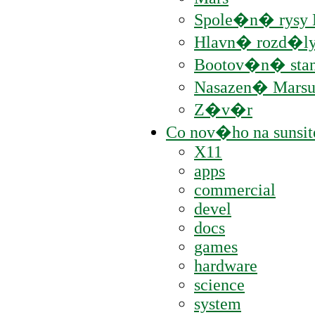
Spole�n� rysy 
Hlavn� rozd�ly
Bootov�n� sta
Nasazen� Marsu
Z�v�r
Co nov�ho na sunsit
X11
apps
commercial
devel
docs
games
hardware
science
system