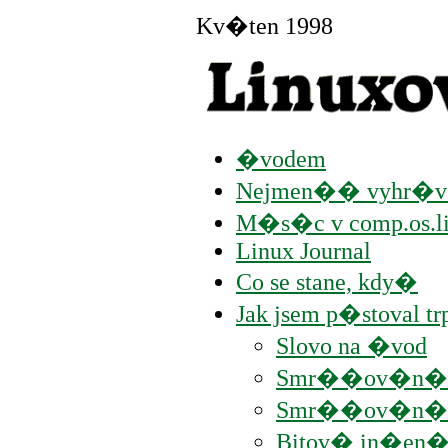
Kv�ten 1998
�vodem
Nejmen�� vyhr�
M�s�c v comp.os.li
Linux Journal
Co se stane, kdy�
Jak jsem p�stoval t
Slovo na �vod
Smr��ov�n�
Smr��ov�n� s
Bitov� in�en�