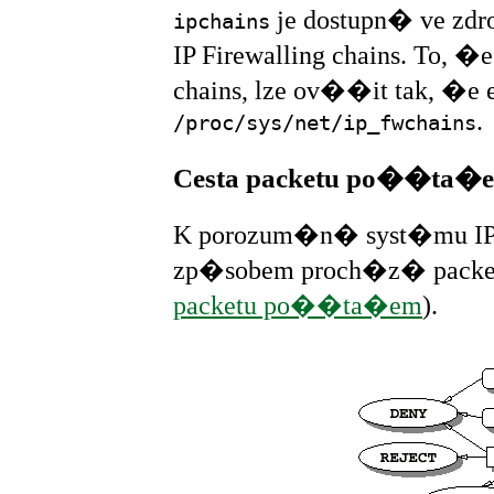
je dostupn� ve zd
ipchains
IP Firewalling chains. To, �
chains, lze ov��it tak, �e e
.
/proc/sys/net/ip_fwchains
Cesta packetu po��ta�
K porozum�n� syst�mu IP 
zp�sobem proch�z� pack
packetu po��ta�em
).