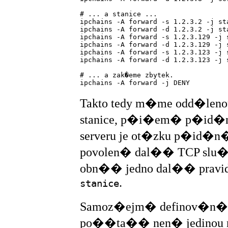
# ... a stanice ...

ipchains -A forward -s 1.2.3.2 -j sta
ipchains -A forward -d 1.2.3.2 -j sta
ipchains -A forward -s 1.2.3.129 -j s
ipchains -A forward -d 1.2.3.129 -j s
ipchains -A forward -s 1.2.3.123 -j s
ipchains -A forward -d 1.2.3.123 -j s
# ... a zak�eme zbytek.

Takto tedy m�me odd�lenou s
stanice, p�i�em� p�id�n
serveru je ot�zku p�id�n�
povolen� dal�� TCP slu
obn�� jedno dal�� pravi
.
stanice
Samoz�ejm� definov�n�
po��ta�� nen� jedinou m