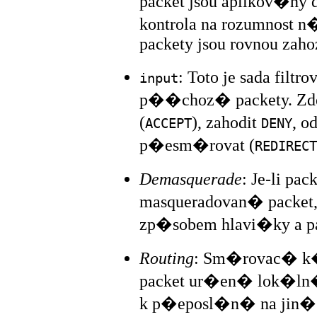
packet jsou aplikov�ny 
kontrola na rozumnost
packety jsou rovnou zaho
: Toto je sada filt
input
p��choz� packety. Zde
(
), zahodit
, o
ACCEPT
DENY
p�esm�rovat (
REDIRECT
Demasquerade
: Je-li p
masqueradovan� pack
zp�sobem hlavi�ky a pa
Routing
: Sm�rovac� k�d
packet ur�en� lok�ln�
k p�eposl�n� na jin� s