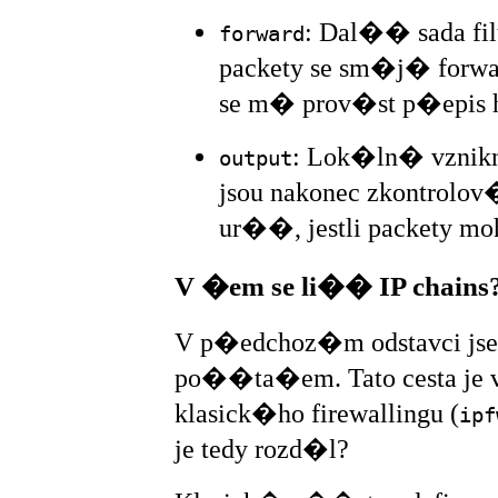
: Dal�� sada fil
forward
packety se sm�j� forw
se m� prov�st p�epis 
: Lok�ln� vznik
output
jsou nakonec zkontrolo
ur��, jestli packety m
V �em se li�� IP chains
V p�edchoz�m odstavci jsem
po��ta�em. Tato cesta je 
klasick�ho firewallingu (
ipf
je tedy rozd�l?