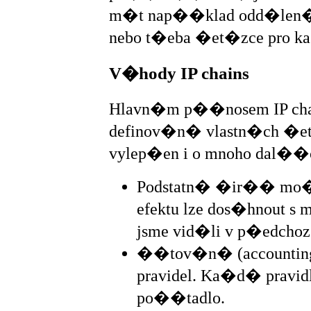
m�t nap��klad odd�len�
nebo t�eba �et�zce pro ka�
V�hody IP chains
Hlavn�m p��nosem IP cha
definov�n� vlastn�ch �et
vylep�en i o mnoho dal��c
Podstatn� �ir�� mo�n
efektu lze dos�hnout s
jsme vid�li v p�edch
��tov�n� (accounting)
pravidel. Ka�d� pravi
po��tadlo.