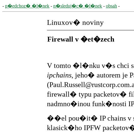
-
p�edchoz� �l�nek
-
n�sleduj�c� �l�nek
-
obsah
-
Linuxov� noviny
Firewall v �et�zech
V tomto �l�nku v�s chci 
ipchains
, jeho� autorem je P
(Paul.Russell@rustcorp.com.a
firewall� typu packetov� fi
nadmno�inou funk�nosti I
��el pou�it� IP chains v s
klasick�ho IPFW packetov�ho