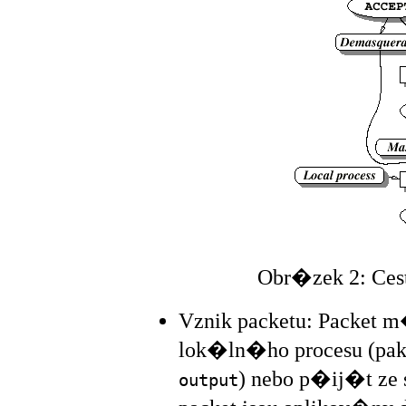
Obr�zek 2: Ce
Vznik packetu: Packet
lok�ln�ho procesu (pak
) nebo p�ij�t z
output