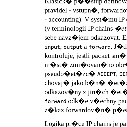
Klasick� p��stup definova
pravidel - vstupn�, forwar
- accounting). V syst�mu I
(v terminologii IP chains
�e
sebe navz�jem odkazovat.
,
a
. J�
input
output
forward
kontroluje, jestli packet
m�st� zmi�ovan�ho obr�z
pseudo�et�zc�
,
ACCEPT
DE
chovaj� jako b�n� �et�zc
odkazov�ny z jin�ch �et
odk�e v�echny pac
forward
z�kaz forwardov�n� p�es
Logika pr�ce IP chains je 