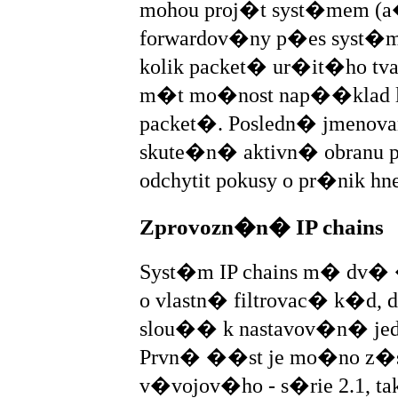
mohou proj�t syst�mem (a�
forwardov�ny p�es syst�m
kolik packet� ur�it�ho tv
m�t mo�nost nap��klad 
packet�. Posledn� jmenova
skute�n� aktivn� obran
odchytit pokusy o pr�nik 
Zprovozn�n� IP chains
Syst�m IP chains m� dv� ��
o vlastn� filtrovac� k�d,
slou�� k nastavov�n� jedno
Prvn� ��st je mo�no z�ska
v�vojov�ho - s�rie 2.1, tak