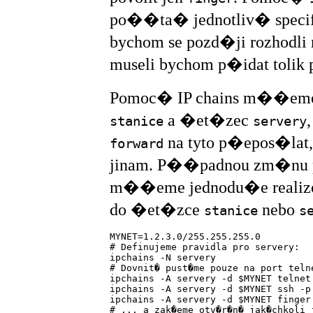
po��ta� jednotliv� spec
bychom se pozd�ji rozhodl
museli bychom p�idat tolik pr
Pomoc� IP chains m��eme
a �et�zec
stanice
servery
na tyto p�epos�lat, j
forward
jinam. P��padnou zm�nu p
m��eme jednodu�e realiz
do �et�zce
nebo
stanice
s
MYNET=1.2.3.0/255.255.255.0

# Definujeme pravidla pro servery:

ipchains -N servery

# Dovnit� pust�me pouze na port telne
ipchains -A servery -d $MYNET telnet 
ipchains -A servery -d $MYNET ssh -p 
ipchains -A servery -d $MYNET finger 
# ... a zak�eme otv�r�n� jak�chkoli j