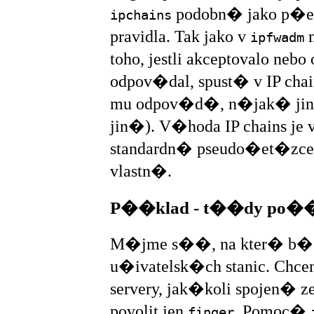
podobn� jako p�
ipchains
pravidla. Tak jako v
m
ipfwadm
toho, jestli akceptovalo neb
odpov�dal, spust� v IP cha
mu odpov�d�, n�jak� ji
jin�). V�hoda IP chains je
standardn� pseudo�et�zc
vlastn�.
P��klad - t��dy po
M�jme s��, na kter� b��
u�ivatelsk�ch stanic. Chce
servery, jak�koli spojen� ze
povolit jen
. Pomoc�
finger