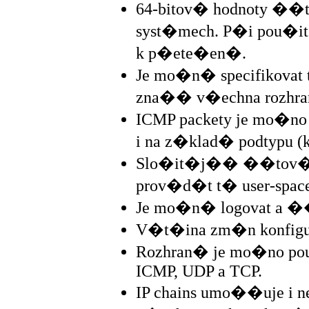
64-bitov� hodnoty ��t
syst�mech. P�i pou�
k p�ete�en�.
Je mo�n� specifikova
zna�� v�echna rozhr
ICMP packety je mo�no f
i na z�klad� podtypu (
Slo�it�j�� ��tov�n
prov�d�t t� user-space
Je mo�n� logovat a ��
V�t�ina zm�n konfigur
Rozhran� je mo�no pou
ICMP, UDP a TCP.
IP chains umo��uje i n