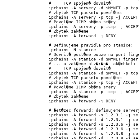
#     TCP spojen� dovnit�

ipchains -A servery -d $MYNET -p tcp 
# zbytek TCP packetu povol�me:

ipchains -A servery -p tcp -j ACCEPT

# Povol�me ICMP ob�ma sm�ry

ipchains -A servery -p icmp -j ACCEPT
# Zbytek zak�eme

ipchains -A forward -j DENY

# Definujeme pravidla pro stanice:

ipchains -N stanice

# Dovnit� pust�me pouze na port finge
ipchains -A stanice -d $MYNET finger 
# ... a zak�eme otv�r�n� jak�chkoli j
#     TCP spojen� dovnit�

ipchains -A stanice -d $MYNET -p tcp 
# zbytek TCP packetu povol�me:

ipchains -A stanice -p tcp -j ACCEPT

# Povol�me ICMP ob�ma smery

ipchains -A stanice -p icmp -j ACCEPT
# Zbytek zak�eme

ipchains -A forward -j DENY

# �et�zec forward: definujeme servery
ipchains -A forward -s 1.2.3.1 -j ser
ipchains -A forward -d 1.2.3.1 -j ser
ipchains -A forward -s 1.2.3.6 -j ser
ipchains -A forward -d 1.2.3.6 -j ser
ipchains -A forward -s 1.2.3.8 -j ser
ipchains -A forward -d 1.2.3.8 -j ser